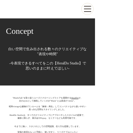
​Concept
白い空間で生み出される数々のクリエイティブな
"表現や時間"
-今表現できるすべてをこの【HeralDo Studio】で
思いのままに叶えてほしい-
"B
lackのみ"を取り扱うユーズドクロージングストアを展開する
HeralDo
が、
次のstyleとして挑戦していくのが"Black"とは真逆の"white"。
昭和vintageな建物のワンルームを『解体→再生』してコンパクトながら使いやすい
真っ白な空間を
スタイリングしました。
HeralDo Studioは、すべてのクリエイティブにアプローチしたスタイルの提案で、
撮影に限らず、展示会やPopup、セミナーなども利用可能です。
今までに無い、スタジオとしての空間認識、在り方を提案しています。
皆様の表現をもっと手軽に、使いやすく、リーズナブルにしたい